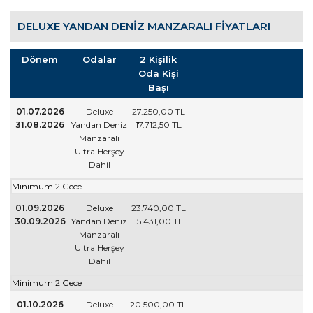
DELUXE YANDAN DENIZ MANZARALI FIYATLARI
Dönem
Odalar
2 Kişilik
Oda Kişi
Başı
01.07.2026
Deluxe
27.250
,00
TL
31.08.2026
Yandan Deniz
17.712
,50
TL
Manzaralı
Ultra Herşey
Dahil
Minimum 2 Gece
01.09.2026
Deluxe
23.740
,00
TL
30.09.2026
Yandan Deniz
15.431
,00
TL
Manzaralı
Ultra Herşey
Dahil
Minimum 2 Gece
01.10.2026
Deluxe
20.500
,00
TL