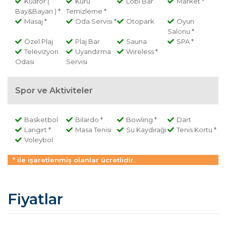
Kuafor (
Kuru
Lobi Bar
Market *
Bay&Bayan ) *
Temizleme *
Masaj *
Oda Servisi *
Otopark
Oyun
Salonu *
Özel Plaj
Plaj Bar
Sauna
SPA *
Televizyon
Uyandırma
Wireless *
Odası
Servisi
Spor ve Aktiviteler
Basketbol
Bilardo *
Bowling *
Dart
Langırt *
Masa Tenisi
Su Kaydırağı
Tenis Kortu *
Voleybol
* ile işaretlenmiş olanlar ücretlidir.
Fiyatlar