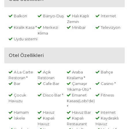
Balkon
Banyo-Duş
Halı Kaplı
İnternet
Zemin
Kiralık Kasa *
Merkezi
Minibar
Televizyon
Klima
Uydu sistemi
Otel Özellikleri
A La Carte
Açık
Araba
Bahçe
Restoran *
Restoran
Kiralama *
Bar
Cafe Bar
Çamaşır
Casino *
Yıkama-Ütü *
Çocuk
Disco Bar *
Emanet
Fitness
Havuzu
Kasası(Lobi'de)
*
Hamam
Havuz
Havuz Bar
Internet
İskele
Kapalı
Kapalı
Kaydıraklı
Havuz
Restaurant
Havuz