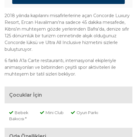
2018 yılında kapılarını misafirlerlerine açan Concorde Luxury
Resort, Ercan Havalimanı’na sadece 45 dakika mesafede,
Kıbrıs’ın muhteşem gözde yerlerinden Bafra’da, denize sıfır
125 dönümlük bir turizm cennetinde alışık olduğunuz
Concorde lüksü ve Ultra All Inclusive hizmetini sizlerle
buluşturuyor.
6 farklı A’la Carte restaurantı, internasyonal ekipleriyle
animasyonları ve birbirinden çeşitli spor aktiviteleri ile
muhteşem bir tatil sizleri bekliyor.
Çocuklar İçin
Bebek
Mini Club
Oyun Parkı
Bakıcısı *
Oda Özellikleri