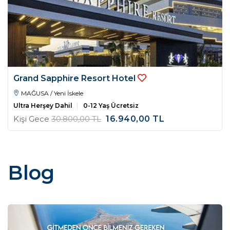
Grand Sapphire Resort Hotel
MAĞUSA / Yeni İskele
Ultra Herşey Dahil
0-12 Yaş Ücretsiz
Kişi Gece
30.800
,00
TL
16.940
,00
TL
Blog