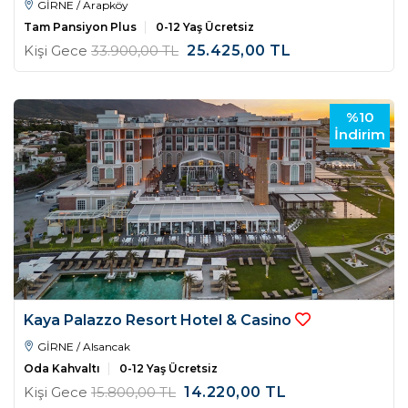
GİRNE / Arapköy
Tam Pansiyon Plus
0-12 Yaş Ücretsiz
Kişi Gece
33.900
,00
TL
25.425
,00
TL
%10
İndirim
Kaya Palazzo Resort Hotel & Casino
GİRNE / Alsancak
Oda Kahvaltı
0-12 Yaş Ücretsiz
Kişi Gece
15.800
,00
TL
14.220
,00
TL