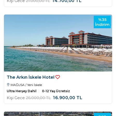
Kişi Gece
21.000
,00
TL
14.700
,00
TL
%35
İndirim
The Arkın İskele Hotel
MAĞUSA / Yeni İskele
Ultra Herşey Dahil
0-12 Yaş Ücretsiz
Kişi Gece
26.000
,00
TL
16.900
,00
TL