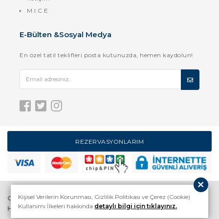
M.I.C.E
E-Bülten &Sosyal Medya
En özel tatil teklifleri posta kutunuzda, hemen kaydolun!
REZERVASYONLARIM
Kişisel Verilerin Korunması, Gizlilik Politikası ve Çerez (Cookie)
GİZLİLİK SÖZLEŞMESİ
HAKKIMIZDA
Kullanımı İlkeleri hakkında
detaylı bilgi için tıklayınız.
HİZMET SÖZLEŞMESİ
İLETİŞİM