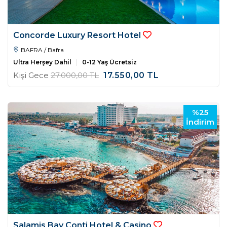
Concorde Luxury Resort Hotel
BAFRA / Bafra
Ultra Herşey Dahil
0-12 Yaş Ücretsiz
Kişi Gece
27.000
,00
TL
17.550
,00
TL
%25
İndirim
Salamis Bay Conti Hotel & Casino