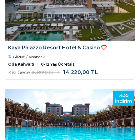
Kaya Palazzo Resort Hotel & Casino
GİRNE / Alsancak
Oda Kahvaltı
0-12 Yaş Ücretsiz
Kişi Gece
15.800
,00
TL
14.220
,00
TL
%35
İndirim