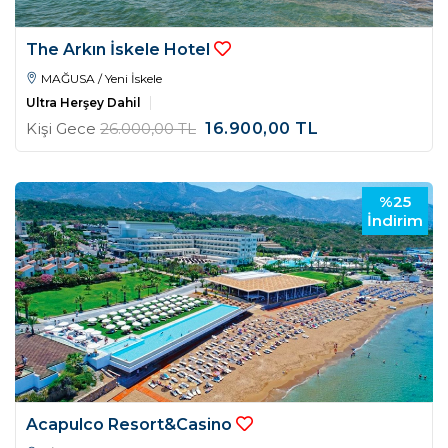
The Arkın İskele Hotel
MAĞUSA / Yeni İskele
Ultra Herşey Dahil
Kişi Gece
26.000
,00
TL
16.900
,00
TL
%25
İndirim
Acapulco Resort&Casino