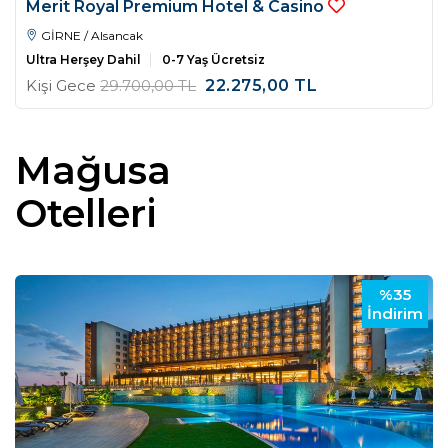
Merit Royal Premium Hotel & Casino
GİRNE / Alsancak
Ultra Herşey Dahil
0-7 Yaş Ücretsiz
Kişi Gece
29.700
,00
TL
22.275
,00
TL
Mağusa
Otelleri
%35
İndirim