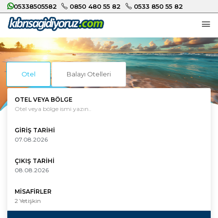
05338505582
0850 480 55 82
0533 850 55 82
Otel
Balayı Otelleri
OTEL VEYA BÖLGE
GIRIŞ TARIHI
ÇIKIŞ TARIHI
MISAFIRLER
2
Yetişkin