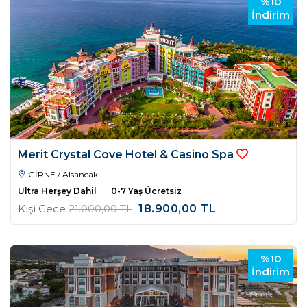
%10
İndirim
Merit Crystal Cove Hotel & Casino Spa
GİRNE / Alsancak
Ultra Herşey Dahil
0-7 Yaş Ücretsiz
Kişi Gece
21.000
,00
TL
18.900
,00
TL
%10
İndirim