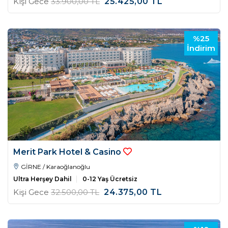
Kişi Gece
33.900
,00
TL
25.425
,00
TL
%25
İndirim
Merit Park Hotel & Casino
GİRNE / Karaoğlanoğlu
Ultra Herşey Dahil
0-12 Yaş Ücretsiz
Kişi Gece
32.500
,00
TL
24.375
,00
TL