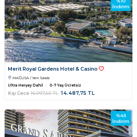
%10
İndirim
Merit Royal Gardens Hotel & Casino
MAĞUSA / Yeni İskele
Ultra Herşey Dahil
0-7 Yaş Ücretsiz
Kişi Gece
16.097
,50
TL
14.487
,75
TL
%45
İndirim