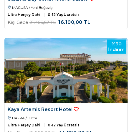
MAĞUSA / Yeni Boğaziçi
Ultra Herşey Dahil
0-12 Yaş Ücretsiz
Kişi Gece
21.466
,67
TL
16.100
,00
TL
%30
İndirim
Kaya Artemis Resort Hotel
BAFRA / Bafra
Ultra Herşey Dahil
0-12 Yaş Ücretsiz