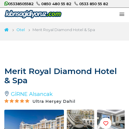
05338505582
0850 480 55 82
0533 850 55 82
Otel
Merit Royal Diamond Hotel & Spa
Merit Royal Diamond Hotel
& Spa
GİRNE Alsancak
Ultra Herşey Dahil