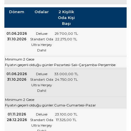
Dönem
Odalar
2 Kişilik
Oda Kişi
Başı
01.06.2026
Deluxe
29.700
,00
TL
31.10.2026
Standart Oda
22.275
,00
TL
Ultra Herşey
Dahil
Minimum 2 Gece
Fiyatın geçerli olduğu günler:Pazartesi-Salı-Çarşamba-Perşembe
01.06.2026
Deluxe
33.000
,00
TL
31.10.2026
Standart Oda
24.750
,00
TL
Ultra Herşey
Dahil
Minimum 2 Gece
Fiyatın geçerli olduğu günler:Cuma-Cumartesi-Pazar
01.11.2026
Deluxe
23.100
,00
TL
28.12.2026
Standart Oda
17.325
,00
TL
Ultra Herşey
Dahil