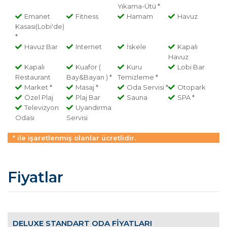
Yıkama-Ütü *
Emanet
Fitness
Hamam
Havuz
Kasası(Lobi'de)
*
Havuz Bar
Internet
İskele
Kapalı
Havuz
Kapalı
Kuafor (
Kuru
Lobi Bar
Restaurant
Bay&Bayan ) *
Temizleme *
Market *
Masaj *
Oda Servisi *
Otopark
Özel Plaj
Plaj Bar
Sauna
SPA *
Televizyon
Uyandırma
Odası
Servisi
* ile işaretlenmiş olanlar ücretlidir.
Fiyatlar
DELUXE STANDART ODA FIYATLARI