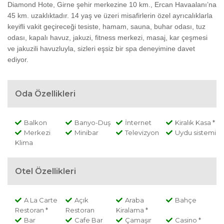
Diamond Hote, Girne şehir merkezine 10 km., Ercan Havaalanı’na
45 km. uzaklıktadır. 14 yaş ve üzeri misafirlerin özel ayrıcalıklarla
keyifli vakit geçireceği tesiste, hamam, sauna, buhar odası, tuz
odası, kapalı havuz, jakuzi, fitness merkezi, masaj, kar çeşmesi
ve jakuzili havuzluyla, sizleri eşsiz bir spa deneyimine davet
ediyor.
Oda Özellikleri
Balkon
Banyo-Duş
İnternet
Kiralık Kasa *
Merkezi
Minibar
Televizyon
Uydu sistemi
Klima
Otel Özellikleri
A La Carte
Açık
Araba
Bahçe
Restoran *
Restoran
Kiralama *
Bar
Cafe Bar
Çamaşır
Casino *